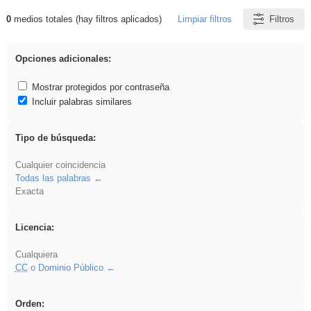
0
medios totales (hay filtros aplicados)
Limpiar filtros
Filtros
Resultados de: ies_galileo_galilei
Opciones adicionales:
Mostrar protegidos por contraseña
Incluir palabras similares
Tipo de búsqueda:
Cualquier coincidencia
Todas las palabras
Exacta
Licencia:
Cualquiera
CC
o Dominio Público
Orden: