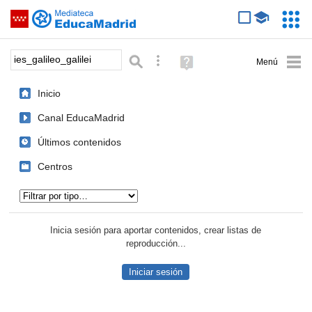
Mediateca de EducaMadrid
Saltar navegación
Servic
Educa
Palabra o frase:
Búsqueda avanzada
Ayuda
(en
ventana
Inicio
nueva)
Canal EducaMadrid
Últimos contenidos
Centros
Tipo de contenido:
Inicia sesión para aportar contenidos, crear listas de
reproducción...
Iniciar sesión