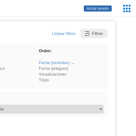
Servic
Iniciar sesión
Educa
Limpiar filtros
Filtros
Orden:
Fecha (recientes)
ico
Fecha (antiguos)
Visualizaciones
Título