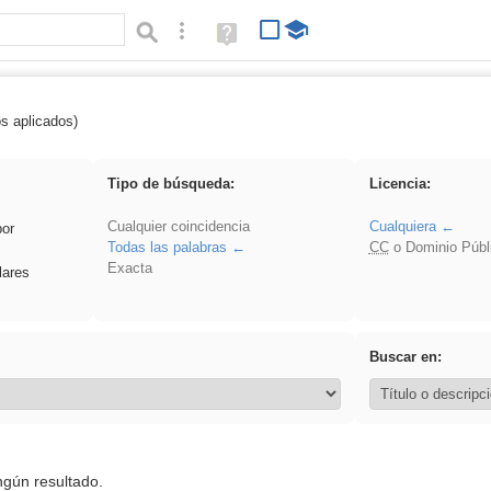
Búsqueda avanzada
Ayuda
(en
ventana
nueva)
os aplicados)
es_galileo_galilei
Tipo de búsqueda:
Licencia:
Cualquier coincidencia
Cualquiera
por
Todas las palabras
CC
o Dominio Públ
Exacta
lares
Buscar en:
ngún resultado.