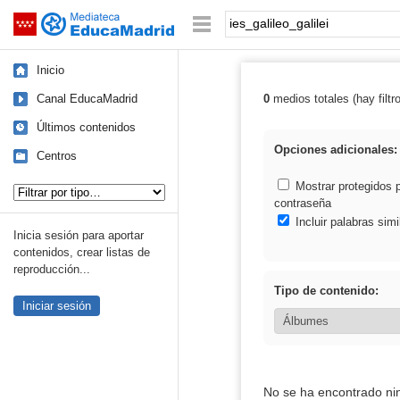
Mediateca de EducaMadrid
Saltar navegación
Palabra o frase:
Inicio
Canal EducaMadrid
0
medios totales (hay filtr
Resultados de: i
Últimos contenidos
Opciones adicionales:
Centros
Tipo de contenido:
Mostrar protegidos 
contraseña
Incluir palabras simi
Inicia sesión para aportar
contenidos, crear listas de
reproducción...
Tipo de contenido:
Iniciar sesión
No se ha encontrado ni