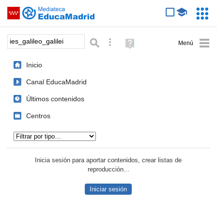
Mediateca de EducaMadrid
Saltar navegación
Servic
Educa
Palabra o frase:
Búsqueda avanzada
Ayuda
(en
ventana
Inicio
nueva)
Canal EducaMadrid
Últimos contenidos
Centros
Tipo de contenido:
Inicia sesión para aportar contenidos, crear listas de
reproducción...
Iniciar sesión