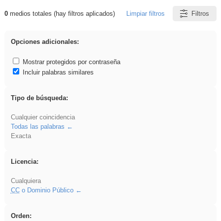
0
medios totales (hay filtros aplicados)
Limpiar filtros
Filtros
Resultados de: ies_galileo_galilei
Opciones adicionales:
Mostrar protegidos por contraseña
Incluir palabras similares
Tipo de búsqueda:
Cualquier coincidencia
Todas las palabras
Exacta
Licencia:
Cualquiera
CC
o Dominio Público
Orden: