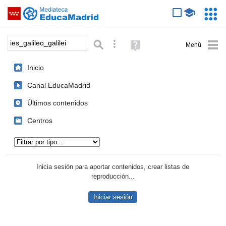
Mediateca de EducaMadrid
Saltar navegación
Servic
Educa
Palabra o frase:
Búsqueda avanzada
Ayuda
(en
ventana
Inicio
nueva)
Canal EducaMadrid
Últimos contenidos
Centros
Tipo de contenido:
Inicia sesión para aportar contenidos, crear listas de
reproducción...
Iniciar sesión