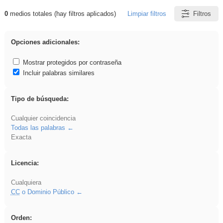
0
medios totales (hay filtros aplicados)
Limpiar filtros
Filtros
Resultados de: ies_galileo_galilei
Opciones adicionales:
Mostrar protegidos por contraseña
Incluir palabras similares
Tipo de búsqueda:
Cualquier coincidencia
Todas las palabras
Exacta
Licencia:
Cualquiera
CC
o Dominio Público
Orden: