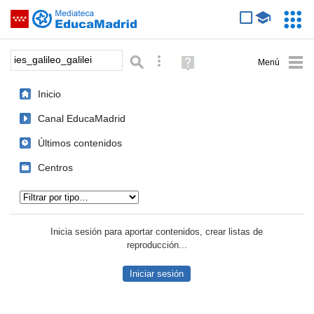
Mediateca de EducaMadrid
Saltar navegación
Servic
Educa
Palabra o frase:
Búsqueda avanzada
Ayuda
(en
ventana
Inicio
nueva)
Canal EducaMadrid
Últimos contenidos
Centros
Tipo de contenido:
Inicia sesión para aportar contenidos, crear listas de
reproducción...
Iniciar sesión