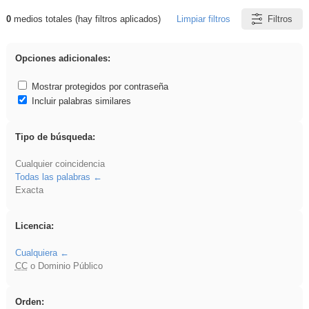
0
medios totales (hay filtros aplicados)
Limpiar filtros
Filtros
Resultados de: ies_galileo_galilei
Opciones adicionales:
Mostrar protegidos por contraseña
Incluir palabras similares
Tipo de búsqueda:
Cualquier coincidencia
Todas las palabras
Exacta
Licencia:
Cualquiera
CC
o Dominio Público
Orden: