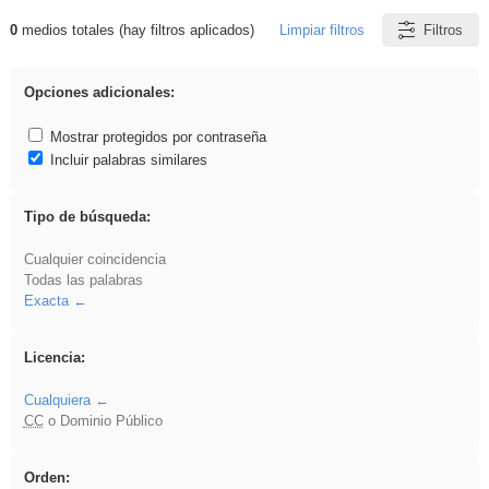
0
medios totales (hay filtros aplicados)
Limpiar filtros
Filtros
Resultados de: ies_galileo_galilei
Opciones adicionales:
Mostrar protegidos por contraseña
Incluir palabras similares
Tipo de búsqueda:
Cualquier coincidencia
Todas las palabras
Exacta
Licencia:
Cualquiera
CC
o Dominio Público
Orden: