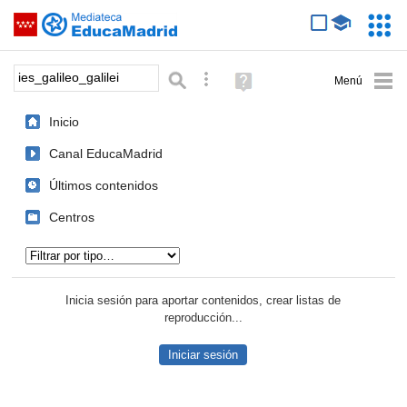
Mediateca de EducaMadrid
Saltar navegación
Servic
Educa
Palabra o frase:
Búsqueda avanzada
Ayuda
(en
ventana
Inicio
nueva)
Canal EducaMadrid
Últimos contenidos
Centros
Tipo de contenido:
Inicia sesión para aportar contenidos, crear listas de
reproducción...
Iniciar sesión