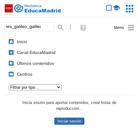
Mediateca de EducaMadrid
Saltar navegación
Servic
Educa
Palabra o frase:
Búsqueda avanzada
Ayuda
(en
ventana
Inicio
nueva)
Canal EducaMadrid
Últimos contenidos
Centros
Tipo de contenido:
Inicia sesión para aportar contenidos, crear listas de
reproducción...
Iniciar sesión