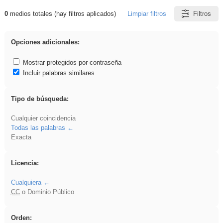
0
medios totales (hay filtros aplicados)
Limpiar filtros
Filtros
Resultados de: ies_galileo_galilei
Opciones adicionales:
Mostrar protegidos por contraseña
Incluir palabras similares
Tipo de búsqueda:
Cualquier coincidencia
Todas las palabras
Exacta
Licencia:
Cualquiera
CC
o Dominio Público
Orden: