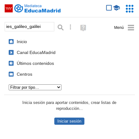
Mediateca de EducaMadrid
Saltar navegación
Servic
Educa
Palabra o frase:
Búsqueda avanzada
Ayuda
(en
ventana
Inicio
nueva)
Canal EducaMadrid
Últimos contenidos
Centros
Tipo de contenido:
Inicia sesión para aportar contenidos, crear listas de
reproducción...
Iniciar sesión