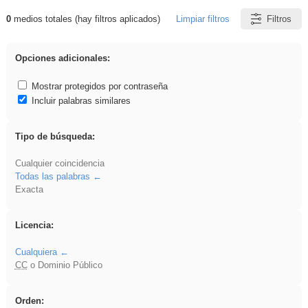
0
medios totales (hay filtros aplicados)
Limpiar filtros
Filtros
Resultados de: ies_galileo_galilei
Opciones adicionales:
Mostrar protegidos por contraseña
Incluir palabras similares
Tipo de búsqueda:
Cualquier coincidencia
Todas las palabras
Exacta
Licencia:
Cualquiera
CC
o Dominio Público
Orden: