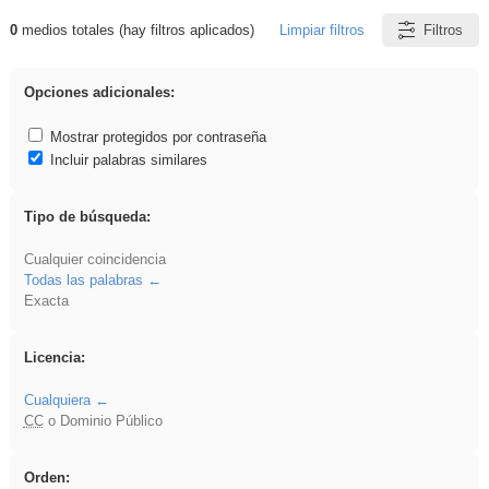
0
medios totales (hay filtros aplicados)
Limpiar filtros
Filtros
Resultados de: ies_galileo_galilei
Opciones adicionales:
Mostrar protegidos por contraseña
Incluir palabras similares
Tipo de búsqueda:
Cualquier coincidencia
Todas las palabras
Exacta
Licencia:
Cualquiera
CC
o Dominio Público
Orden: