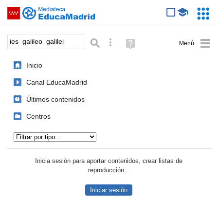
Mediateca de EducaMadrid
Saltar navegación
Servic
Educa
Palabra o frase:
Búsqueda avanzada
Ayuda
(en
ventana
Inicio
nueva)
Canal EducaMadrid
Últimos contenidos
Centros
Tipo de contenido:
Inicia sesión para aportar contenidos, crear listas de
reproducción...
Iniciar sesión