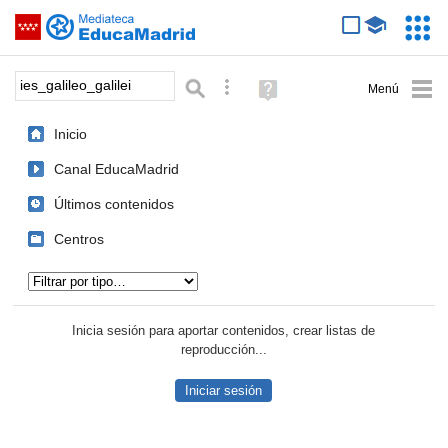
Mediateca de EducaMadrid
Saltar navegación
Servic
Educa
Palabra o frase:
Búsqueda avanzada
Ayuda
(en
ventana
Inicio
nueva)
Canal EducaMadrid
Últimos contenidos
Centros
Tipo de contenido:
Inicia sesión para aportar contenidos, crear listas de
reproducción...
Iniciar sesión