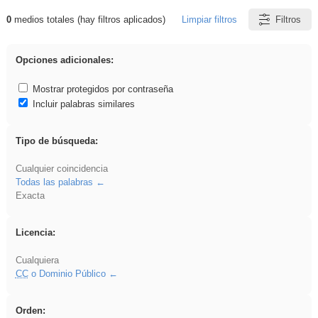
0
medios totales (hay filtros aplicados)
Limpiar filtros
Filtros
Resultados de: ies_galileo_galilei
Opciones adicionales:
Mostrar protegidos por contraseña
Incluir palabras similares
Tipo de búsqueda:
Cualquier coincidencia
Todas las palabras
Exacta
Licencia:
Cualquiera
CC
o Dominio Público
Orden: