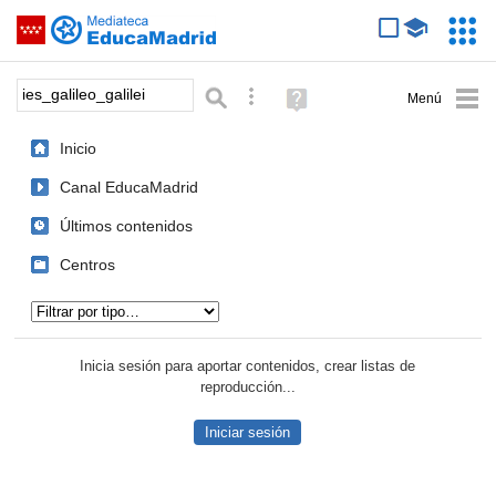
Mediateca de EducaMadrid
Saltar navegación
Servic
Educa
Palabra o frase:
Búsqueda avanzada
Ayuda
(en
ventana
Inicio
nueva)
Canal EducaMadrid
Últimos contenidos
Centros
Tipo de contenido:
Inicia sesión para aportar contenidos, crear listas de
reproducción...
Iniciar sesión