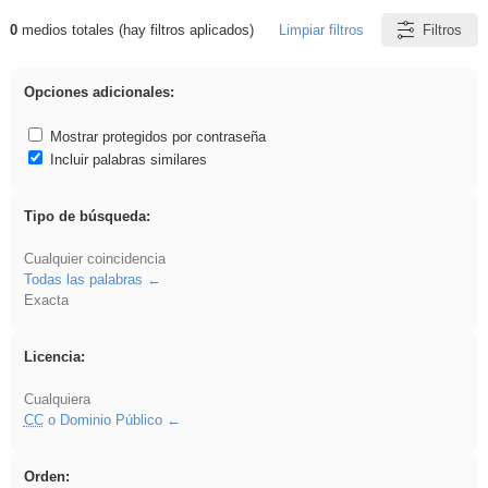
0
medios totales (hay filtros aplicados)
Limpiar filtros
Filtros
Resultados de: ies_galileo_galilei
Opciones adicionales:
Mostrar protegidos por contraseña
Incluir palabras similares
Tipo de búsqueda:
Cualquier coincidencia
Todas las palabras
Exacta
Licencia:
Cualquiera
CC
o Dominio Público
Orden: