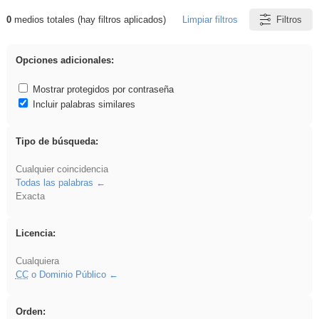
0
medios totales (hay filtros aplicados)
Limpiar filtros
Filtros
Resultados de: ies_galileo_galilei
Opciones adicionales:
Mostrar protegidos por contraseña
Incluir palabras similares
Tipo de búsqueda:
Cualquier coincidencia
Todas las palabras
Exacta
Licencia:
Cualquiera
CC
o Dominio Público
Orden: