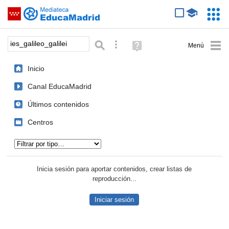
Mediateca de EducaMadrid
Saltar navegación
Servic
Educa
Palabra o frase:
Búsqueda avanzada
Ayuda
(en
ventana
Inicio
nueva)
Canal EducaMadrid
Últimos contenidos
Centros
Tipo de contenido:
Inicia sesión para aportar contenidos, crear listas de
reproducción...
Iniciar sesión