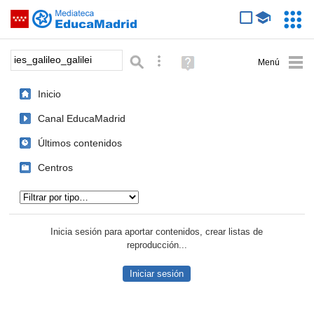
Mediateca de EducaMadrid
Saltar navegación
Servic
Educa
Palabra o frase:
Búsqueda avanzada
Ayuda
(en
ventana
Inicio
nueva)
Canal EducaMadrid
Últimos contenidos
Centros
Tipo de contenido:
Inicia sesión para aportar contenidos, crear listas de
reproducción...
Iniciar sesión