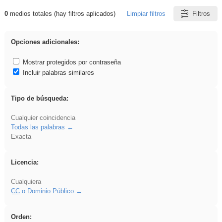
0
medios totales (hay filtros aplicados)
Limpiar filtros
Filtros
Resultados de: ies_galileo_galilei
Opciones adicionales:
Mostrar protegidos por contraseña
Incluir palabras similares
Tipo de búsqueda:
Cualquier coincidencia
Todas las palabras
Exacta
Licencia:
Cualquiera
CC
o Dominio Público
Orden: