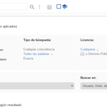
Búsqueda avanzada
Ayuda
(en
ventana
nueva)
os aplicados)
es_galileo_galilei
Tipo de búsqueda:
Licencia:
Cualquier coincidencia
Cualquiera
por
Todas las palabras
CC
o Dominio Públ
Exacta
lares
Buscar en:
ngún resultado.