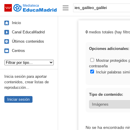
Mediateca de EducaMadrid
Saltar navegación
Palabra o frase:
Inicio
Canal EducaMadrid
0
medios totales (hay filtr
Resultados de: i
Últimos contenidos
Opciones adicionales:
Centros
Tipo de contenido:
Mostrar protegidos 
contraseña
Incluir palabras simi
Inicia sesión para aportar
contenidos, crear listas de
reproducción...
Tipo de contenido:
Iniciar sesión
No se ha encontrado ni