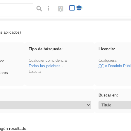
Búsqueda avanzada
Ayuda
(en
ventana
nueva)
os aplicados)
es_galileo_galilei
Tipo de búsqueda:
Licencia:
Cualquier coincidencia
Cualquiera
por
Todas las palabras
CC
o Dominio Públ
Exacta
lares
Buscar en:
ngún resultado.