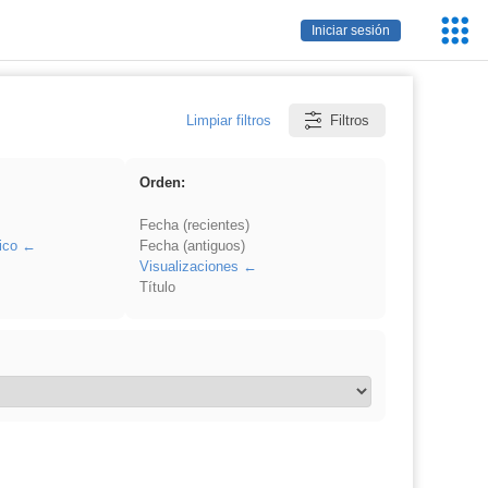
Servic
Iniciar sesión
Educa
Limpiar filtros
Filtros
Orden:
Fecha (recientes)
ico
Fecha (antiguos)
Visualizaciones
Título