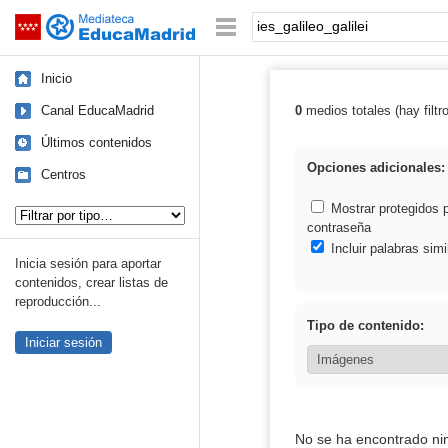
Mediateca de EducaMadrid
Saltar navegación
Palabra o frase:
Inicio
Canal EducaMadrid
0
medios totales (hay filtr
Resultados de: i
Últimos contenidos
Opciones adicionales:
Centros
Tipo de contenido:
Mostrar protegidos 
contraseña
Incluir palabras simi
Inicia sesión para aportar
contenidos, crear listas de
reproducción...
Tipo de contenido:
Iniciar sesión
No se ha encontrado ni