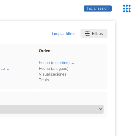
Servic
Iniciar sesión
Educa
Limpiar filtros
Filtros
Orden:
Fecha (recientes)
ico
Fecha (antiguos)
Visualizaciones
Título