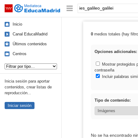
Mediateca de EducaMadrid
Saltar navegación
Palabra o frase:
Inicio
Canal EducaMadrid
0
medios totales (hay filtr
Resultados de: i
Últimos contenidos
Opciones adicionales:
Centros
Tipo de contenido:
Mostrar protegidos 
contraseña
Incluir palabras simi
Inicia sesión para aportar
contenidos, crear listas de
reproducción...
Tipo de contenido:
Iniciar sesión
No se ha encontrado ni