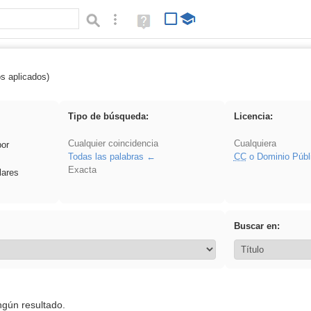
Búsqueda avanzada
Ayuda
(en
ventana
nueva)
os aplicados)
es_galileo_galilei
Tipo de búsqueda:
Licencia:
Cualquier coincidencia
Cualquiera
por
Todas las palabras
CC
o Dominio Públ
Exacta
lares
Buscar en:
ngún resultado.