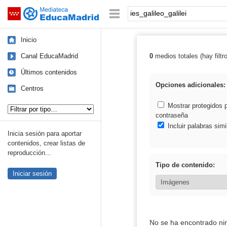
Mediateca de EducaMadrid
Saltar navegación
Palabra o frase:
Inicio
Canal EducaMadrid
0
medios totales (hay filtr
Resultados de: i
Últimos contenidos
Opciones adicionales:
Centros
Tipo de contenido:
Mostrar protegidos 
contraseña
Incluir palabras simi
Inicia sesión para aportar
contenidos, crear listas de
reproducción...
Tipo de contenido:
Iniciar sesión
No se ha encontrado ni