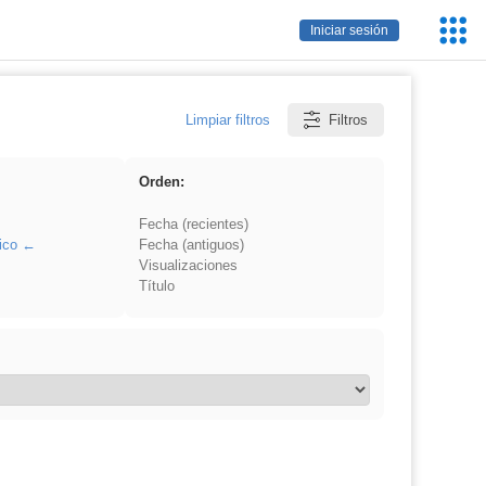
Servic
Iniciar sesión
Educa
Limpiar filtros
Filtros
Orden:
Fecha (recientes)
ico
Fecha (antiguos)
Visualizaciones
Título