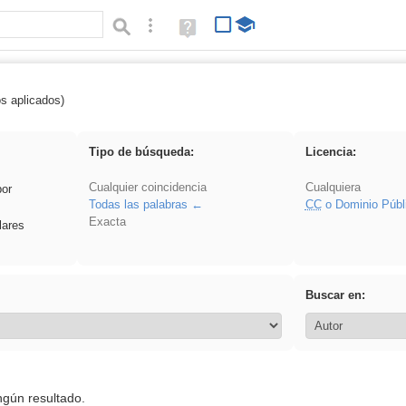
Búsqueda avanzada
Ayuda
(en
ventana
nueva)
os aplicados)
es_galileo_galilei
Tipo de búsqueda:
Licencia:
Cualquier coincidencia
Cualquiera
por
Todas las palabras
CC
o Dominio Públ
Exacta
lares
Buscar en:
ngún resultado.