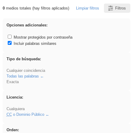
0
medios totales (hay filtros aplicados)
Limpiar filtros
Filtros
Resultados de: ies_galileo_galilei
Opciones adicionales:
Mostrar protegidos por contraseña
Incluir palabras similares
Tipo de búsqueda:
Cualquier coincidencia
Todas las palabras
Exacta
Licencia:
Cualquiera
CC
o Dominio Público
Orden: