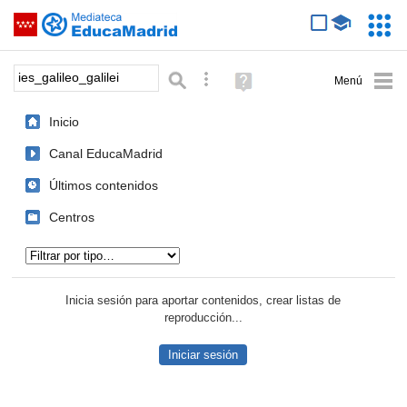
Mediateca de EducaMadrid
Saltar navegación
Servic
Educa
Palabra o frase:
Búsqueda avanzada
Ayuda
(en
ventana
Inicio
nueva)
Canal EducaMadrid
Últimos contenidos
Centros
Tipo de contenido:
Inicia sesión para aportar contenidos, crear listas de
reproducción...
Iniciar sesión