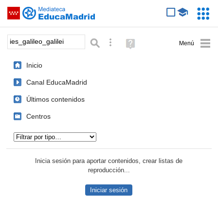
Mediateca de EducaMadrid
Saltar navegación
Servic
Educa
Palabra o frase:
Búsqueda avanzada
Ayuda
(en
ventana
Inicio
nueva)
Canal EducaMadrid
Últimos contenidos
Centros
Tipo de contenido:
Inicia sesión para aportar contenidos, crear listas de
reproducción...
Iniciar sesión