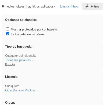
0
medios totales (hay filtros aplicados)
Limpiar filtros
Filtros
Resultados de: ies_galileo_galilei
Opciones adicionales:
Mostrar protegidos por contraseña
Incluir palabras similares
Tipo de búsqueda:
Cualquier coincidencia
Todas las palabras
Exacta
Licencia:
Cualquiera
CC
o Dominio Público
Orden: