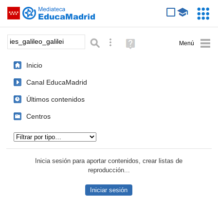
Mediateca de EducaMadrid
Saltar navegación
Servic
Educa
Palabra o frase:
Búsqueda avanzada
Ayuda
(en
ventana
Inicio
nueva)
Canal EducaMadrid
Últimos contenidos
Centros
Tipo de contenido:
Inicia sesión para aportar contenidos, crear listas de
reproducción...
Iniciar sesión