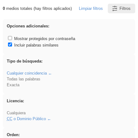
0
medios totales (hay filtros aplicados)
Limpiar filtros
Filtros
Resultados de: ies_galileo_galilei
Opciones adicionales:
Mostrar protegidos por contraseña
Incluir palabras similares
Tipo de búsqueda:
Cualquier coincidencia
Todas las palabras
Exacta
Licencia:
Cualquiera
CC
o Dominio Público
Orden: