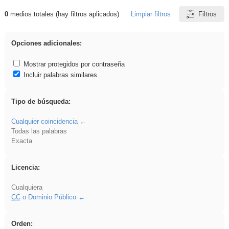
0
medios totales (hay filtros aplicados)
Limpiar filtros
Filtros
Resultados de: ies_galileo_galilei
Opciones adicionales:
Mostrar protegidos por contraseña
Incluir palabras similares
Tipo de búsqueda:
Cualquier coincidencia
Todas las palabras
Exacta
Licencia:
Cualquiera
CC
o Dominio Público
Orden: