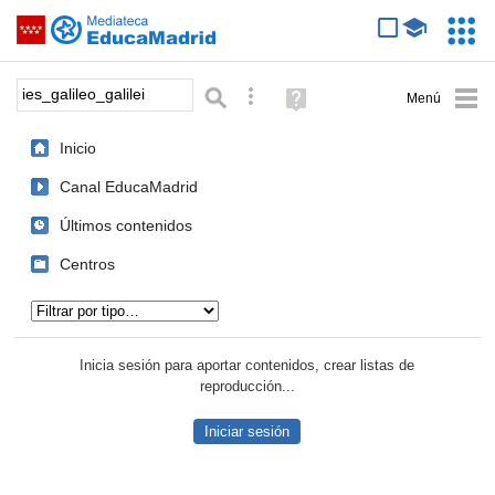
Mediateca de EducaMadrid
Saltar navegación
Servic
Educa
Palabra o frase:
Búsqueda avanzada
Ayuda
(en
ventana
Inicio
nueva)
Canal EducaMadrid
Últimos contenidos
Centros
Tipo de contenido:
Inicia sesión para aportar contenidos, crear listas de
reproducción...
Iniciar sesión