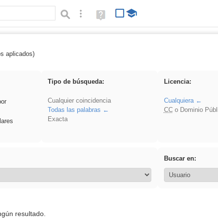
Búsqueda avanzada
Ayuda
(en
ventana
nueva)
os aplicados)
es_galileo_galilei
Tipo de búsqueda:
Licencia:
Cualquier coincidencia
Cualquiera
por
Todas las palabras
CC
o Dominio Públ
Exacta
lares
Buscar en:
ngún resultado.