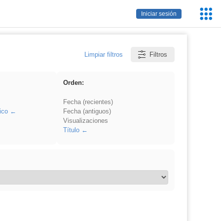
Servic
Iniciar sesión
Educa
Limpiar filtros
Filtros
Orden:
Fecha (recientes)
ico
Fecha (antiguos)
Visualizaciones
Título