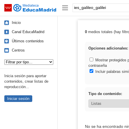
Mediateca de EducaMadrid
Saltar navegación
Palabra o frase:
Inicio
Canal EducaMadrid
0
medios totales (hay filtr
Resultados de: i
Últimos contenidos
Opciones adicionales:
Centros
Tipo de contenido:
Mostrar protegidos 
contraseña
Incluir palabras simi
Inicia sesión para aportar
contenidos, crear listas de
reproducción...
Tipo de contenido:
Iniciar sesión
No se ha encontrado ni