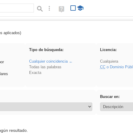
Búsqueda avanzada
Ayuda
(en
ventana
nueva)
os aplicados)
es_galileo_galilei
Tipo de búsqueda:
Licencia:
Cualquier coincidencia
Cualquiera
por
Todas las palabras
CC
o Dominio Públ
Exacta
lares
Buscar en:
ngún resultado.