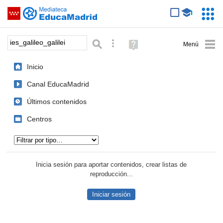
Mediateca de EducaMadrid
Saltar navegación
Servic
Educa
Palabra o frase:
Búsqueda avanzada
Ayuda
(en
ventana
Inicio
nueva)
Canal EducaMadrid
Últimos contenidos
Centros
Tipo de contenido:
Inicia sesión para aportar contenidos, crear listas de
reproducción...
Iniciar sesión