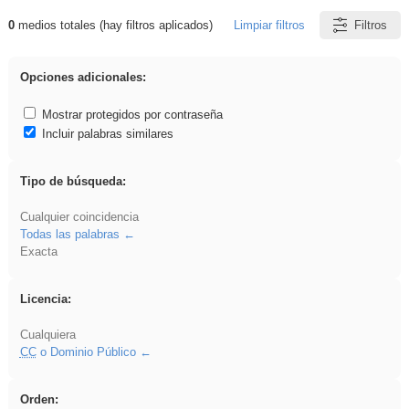
0
medios totales (hay filtros aplicados)
Limpiar filtros
Filtros
Resultados de: ies_galileo_galilei
Opciones adicionales:
Mostrar protegidos por contraseña
Incluir palabras similares
Tipo de búsqueda:
Cualquier coincidencia
Todas las palabras
Exacta
Licencia:
Cualquiera
CC
o Dominio Público
Orden: