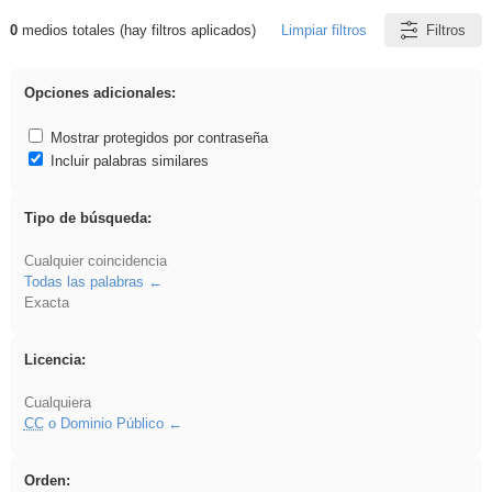
0
medios totales (hay filtros aplicados)
Limpiar filtros
Filtros
Resultados de: ies_galileo_galilei
Opciones adicionales:
Mostrar protegidos por contraseña
Incluir palabras similares
Tipo de búsqueda:
Cualquier coincidencia
Todas las palabras
Exacta
Licencia:
Cualquiera
CC
o Dominio Público
Orden: