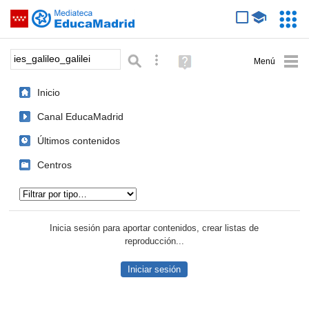
Mediateca de EducaMadrid
Saltar navegación
Servic
Educa
Palabra o frase:
Búsqueda avanzada
Ayuda
(en
ventana
Inicio
nueva)
Canal EducaMadrid
Últimos contenidos
Centros
Tipo de contenido:
Inicia sesión para aportar contenidos, crear listas de
reproducción...
Iniciar sesión