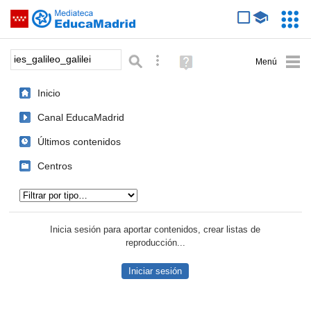
Mediateca de EducaMadrid
Saltar navegación
Servic
Educa
Palabra o frase:
Búsqueda avanzada
Ayuda
(en
ventana
Inicio
nueva)
Canal EducaMadrid
Últimos contenidos
Centros
Tipo de contenido:
Inicia sesión para aportar contenidos, crear listas de
reproducción...
Iniciar sesión