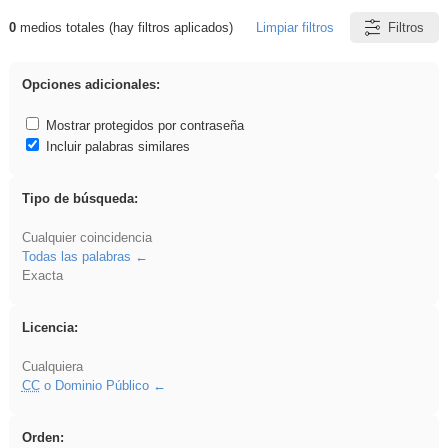
0
medios totales (hay filtros aplicados)
Limpiar filtros
Filtros
Resultados de: ies_galileo_galilei
Opciones adicionales:
Mostrar protegidos por contraseña
Incluir palabras similares
Tipo de búsqueda:
Cualquier coincidencia
Todas las palabras
Exacta
Licencia:
Cualquiera
CC
o Dominio Público
Orden: