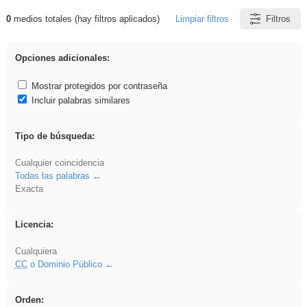
0
medios totales (hay filtros aplicados)
Limpiar filtros
Filtros
Resultados de: ies_galileo_galilei
Opciones adicionales:
Mostrar protegidos por contraseña
Incluir palabras similares
Tipo de búsqueda:
Cualquier coincidencia
Todas las palabras
Exacta
Licencia:
Cualquiera
CC
o Dominio Público
Orden: