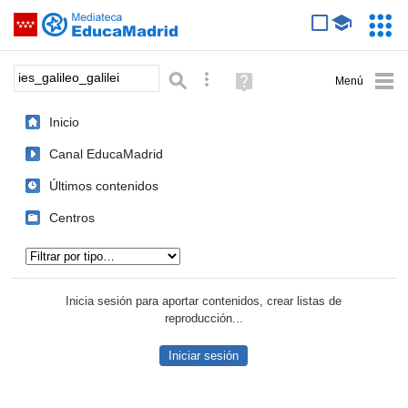
Mediateca de EducaMadrid
Saltar navegación
Servic
Educa
Palabra o frase:
Búsqueda avanzada
Ayuda
(en
ventana
Inicio
nueva)
Canal EducaMadrid
Últimos contenidos
Centros
Tipo de contenido:
Inicia sesión para aportar contenidos, crear listas de
reproducción...
Iniciar sesión