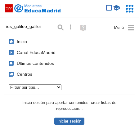
Mediateca de EducaMadrid
Saltar navegación
Servic
Educa
Palabra o frase:
Búsqueda avanzada
Ayuda
(en
ventana
Inicio
nueva)
Canal EducaMadrid
Últimos contenidos
Centros
Tipo de contenido:
Inicia sesión para aportar contenidos, crear listas de
reproducción...
Iniciar sesión