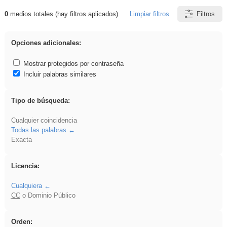
0
medios totales (hay filtros aplicados)
Limpiar filtros
Filtros
Resultados de: ies_galileo_galilei
Opciones adicionales:
Mostrar protegidos por contraseña
Incluir palabras similares
Tipo de búsqueda:
Cualquier coincidencia
Todas las palabras
Exacta
Licencia:
Cualquiera
CC
o Dominio Público
Orden: