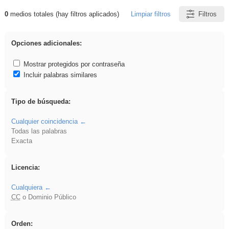
0
medios totales (hay filtros aplicados)
Limpiar filtros
Filtros
Resultados de: ies_galileo_galilei
Opciones adicionales:
Mostrar protegidos por contraseña
Incluir palabras similares
Tipo de búsqueda:
Cualquier coincidencia
Todas las palabras
Exacta
Licencia:
Cualquiera
CC
o Dominio Público
Orden: