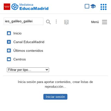
Mediateca de EducaMadrid
Saltar navegación
Servic
Educa
Palabra o frase:
Búsqueda avanzada
Ayuda
(en
ventana
Inicio
nueva)
Canal EducaMadrid
Últimos contenidos
Centros
Tipo de contenido:
Inicia sesión para aportar contenidos, crear listas de
reproducción...
Iniciar sesión