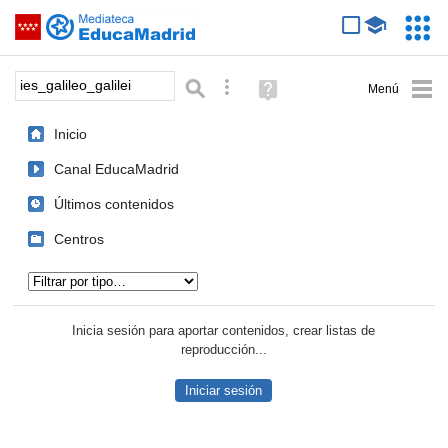
Mediateca de EducaMadrid
Saltar navegación
Servic
Educa
Palabra o frase:
Búsqueda avanzada
Ayuda
(en
ventana
Inicio
nueva)
Canal EducaMadrid
Últimos contenidos
Centros
Tipo de contenido:
Inicia sesión para aportar contenidos, crear listas de
reproducción...
Iniciar sesión