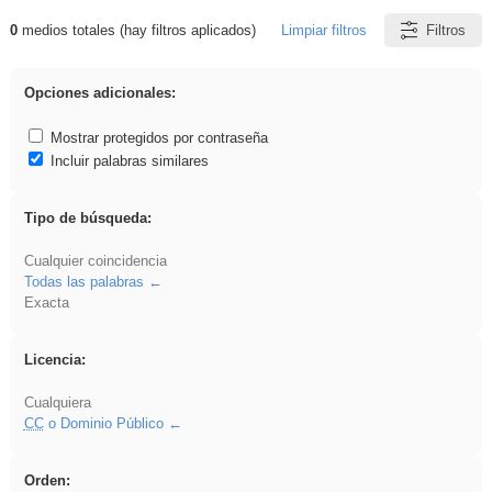
0
medios totales (hay filtros aplicados)
Limpiar filtros
Filtros
Resultados de: ies_galileo_galilei
Opciones adicionales:
Mostrar protegidos por contraseña
Incluir palabras similares
Tipo de búsqueda:
Cualquier coincidencia
Todas las palabras
Exacta
Licencia:
Cualquiera
CC
o Dominio Público
Orden: