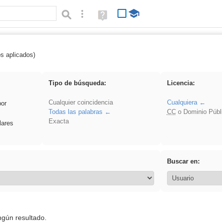
Búsqueda avanzada
Ayuda
(en
ventana
nueva)
os aplicados)
es_galileo_galilei
Tipo de búsqueda:
Licencia:
Cualquier coincidencia
Cualquiera
por
Todas las palabras
CC
o Dominio Públ
Exacta
lares
Buscar en:
ngún resultado.