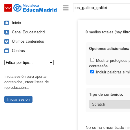
Mediateca de EducaMadrid
Saltar navegación
Palabra o frase:
Inicio
Canal EducaMadrid
0
medios totales (hay filtr
Resultados de: i
Últimos contenidos
Opciones adicionales:
Centros
Tipo de contenido:
Mostrar protegidos 
contraseña
Incluir palabras simi
Inicia sesión para aportar
contenidos, crear listas de
reproducción...
Tipo de contenido:
Iniciar sesión
No se ha encontrado ni