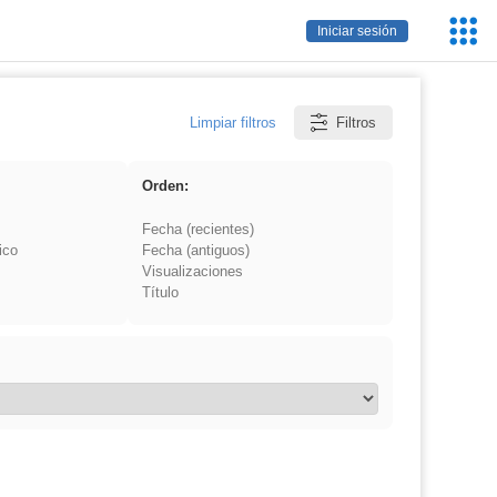
Servic
Iniciar sesión
Educa
Limpiar filtros
Filtros
Orden:
Fecha (recientes)
ico
Fecha (antiguos)
Visualizaciones
Título