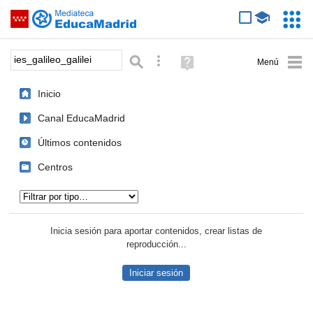
Mediateca de EducaMadrid
Saltar navegación
Servic
Educa
Palabra o frase:
Búsqueda avanzada
Ayuda
(en
ventana
Inicio
nueva)
Canal EducaMadrid
Últimos contenidos
Centros
Tipo de contenido:
Inicia sesión para aportar contenidos, crear listas de
reproducción...
Iniciar sesión