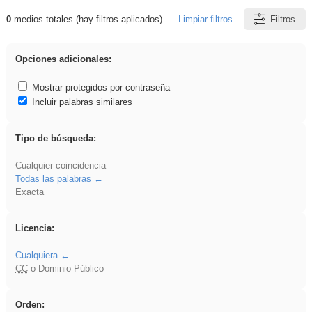
0
medios totales (hay filtros aplicados)
Limpiar filtros
Filtros
Resultados de: ies_galileo_galilei
Opciones adicionales:
Mostrar protegidos por contraseña
Incluir palabras similares
Tipo de búsqueda:
Cualquier coincidencia
Todas las palabras
Exacta
Licencia:
Cualquiera
CC
o Dominio Público
Orden: