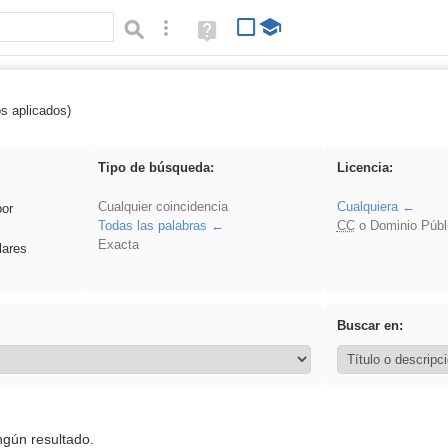
Búsqueda avanzada
Ayuda
(en
ventana
nueva)
os aplicados)
es_galileo_galilei
Tipo de búsqueda:
Licencia:
Cualquier coincidencia
Cualquiera
por
Todas las palabras
CC
o Dominio Públ
Exacta
lares
Buscar en:
ngún resultado.