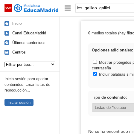
Mediateca de EducaMadrid
Saltar navegación
Palabra o frase:
Inicio
Canal EducaMadrid
0
medios totales (hay filtr
Resultados de: i
Últimos contenidos
Opciones adicionales:
Centros
Tipo de contenido:
Mostrar protegidos 
contraseña
Incluir palabras simi
Inicia sesión para aportar
contenidos, crear listas de
reproducción...
Tipo de contenido:
Iniciar sesión
No se ha encontrado ni