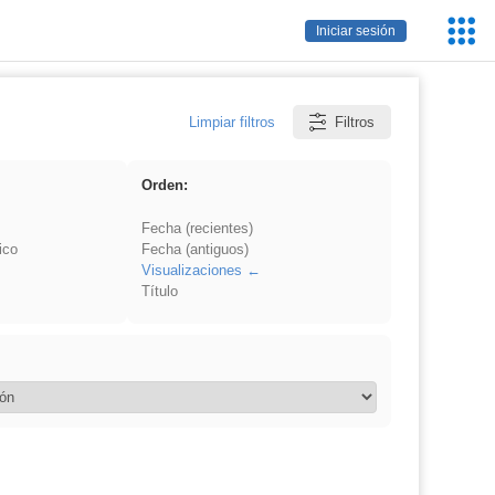
Servic
Iniciar sesión
Educa
Limpiar filtros
Filtros
Orden:
Fecha (recientes)
ico
Fecha (antiguos)
Visualizaciones
Título