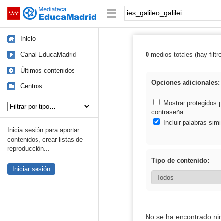
Mediateca de EducaMadrid
Saltar navegación
Palabra o frase:
Inicio
Canal EducaMadrid
0
medios totales (hay filtr
Resultados de: i
Últimos contenidos
Opciones adicionales:
Centros
Tipo de contenido:
Mostrar protegidos 
contraseña
Incluir palabras simi
Inicia sesión para aportar
contenidos, crear listas de
reproducción...
Tipo de contenido:
Iniciar sesión
No se ha encontrado ni