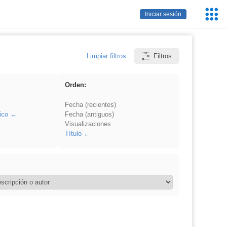
Servic
Iniciar sesión
Educa
Limpiar filtros
Filtros
Orden:
Fecha (recientes)
ico
Fecha (antiguos)
Visualizaciones
Título