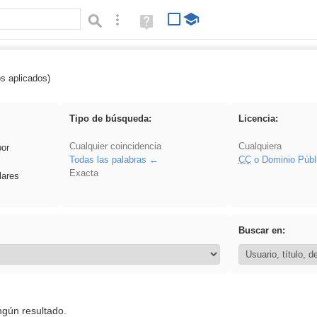
Búsqueda avanzada
Ayuda
(en
ventana
nueva)
os aplicados)
es_galileo_galilei
Tipo de búsqueda:
Licencia:
Cualquier coincidencia
Cualquiera
por
Todas las palabras
CC
o Dominio Públ
Exacta
lares
Buscar en:
ngún resultado.