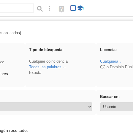
Búsqueda avanzada
Ayuda
(en
ventana
nueva)
os aplicados)
es_galileo_galilei
Tipo de búsqueda:
Licencia:
Cualquier coincidencia
Cualquiera
por
Todas las palabras
CC
o Dominio Públ
Exacta
lares
Buscar en:
ngún resultado.