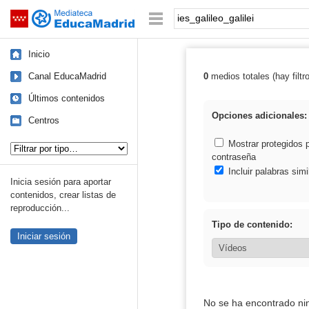
Mediateca de EducaMadrid
Saltar navegación
Palabra o frase:
Inicio
Canal EducaMadrid
0
medios totales (hay filtr
Resultados de: i
Últimos contenidos
Opciones adicionales:
Centros
Tipo de contenido:
Mostrar protegidos 
contraseña
Incluir palabras simi
Inicia sesión para aportar
contenidos, crear listas de
reproducción...
Tipo de contenido:
Iniciar sesión
No se ha encontrado ni