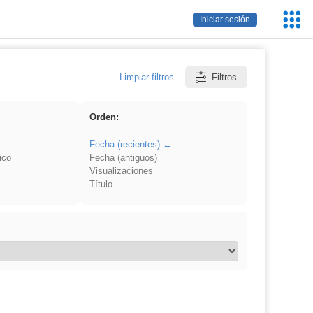
Servic
Iniciar sesión
Educa
Limpiar filtros
Filtros
Orden:
Fecha (recientes)
ico
Fecha (antiguos)
Visualizaciones
Título