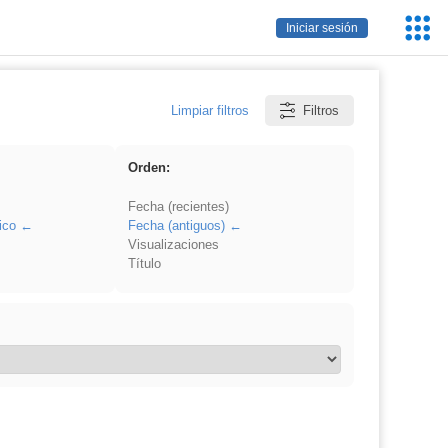
Servic
Iniciar sesión
Educa
Limpiar filtros
Filtros
Orden:
Fecha (recientes)
ico
Fecha (antiguos)
Visualizaciones
Título