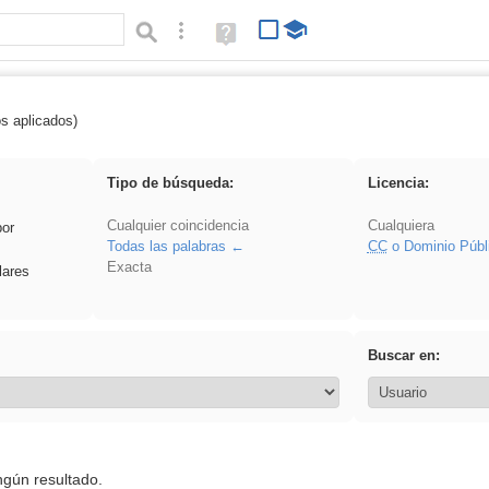
Búsqueda avanzada
Ayuda
(en
ventana
nueva)
os aplicados)
es_galileo_galilei
Tipo de búsqueda:
Licencia:
Cualquier coincidencia
Cualquiera
por
Todas las palabras
CC
o Dominio Públ
Exacta
lares
Buscar en:
ngún resultado.