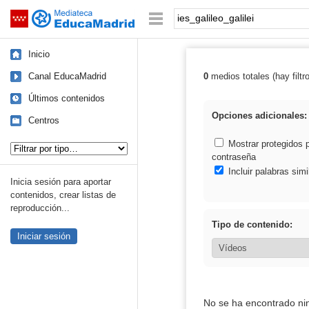
Mediateca de EducaMadrid
Saltar navegación
Palabra o frase:
Inicio
Canal EducaMadrid
0
medios totales (hay filtr
Resultados de: i
Últimos contenidos
Opciones adicionales:
Centros
Tipo de contenido:
Mostrar protegidos 
contraseña
Incluir palabras simi
Inicia sesión para aportar
contenidos, crear listas de
reproducción...
Tipo de contenido:
Iniciar sesión
No se ha encontrado ni