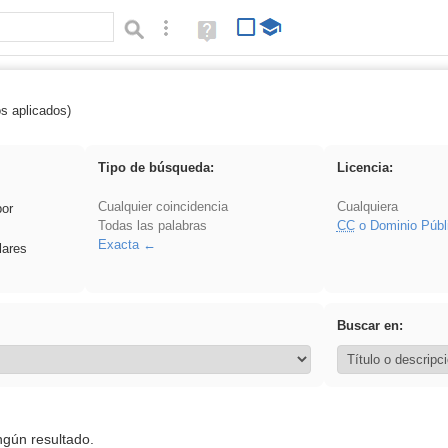
Búsqueda avanzada
Ayuda
(en
ventana
nueva)
os aplicados)
es_galileo_galilei
Tipo de búsqueda:
Licencia:
Cualquier coincidencia
Cualquiera
por
Todas las palabras
CC
o Dominio Públ
Exacta
lares
Buscar en:
ngún resultado.