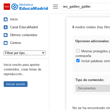
Mediateca de EducaMadrid
Saltar navegación
Palabra o frase:
Inicio
Canal EducaMadrid
0
medios totales (hay filtr
Resultados de: i
Últimos contenidos
Opciones adicionales:
Centros
Tipo de contenido:
Mostrar protegidos 
contraseña
Incluir palabras simi
Inicia sesión para aportar
contenidos, crear listas de
reproducción...
Tipo de contenido:
Iniciar sesión
No se ha encontrado ni