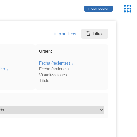
Servic
Iniciar sesión
Educa
Limpiar filtros
Filtros
Orden:
Fecha (recientes)
ico
Fecha (antiguos)
Visualizaciones
Título