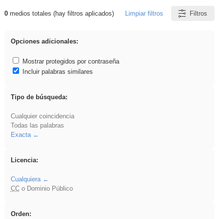
0
medios totales (hay filtros aplicados)
Limpiar filtros
Filtros
Resultados de: ies_galileo_galilei
Opciones adicionales:
Mostrar protegidos por contraseña
Incluir palabras similares
Tipo de búsqueda:
Cualquier coincidencia
Todas las palabras
Exacta
Licencia:
Cualquiera
CC
o Dominio Público
Orden: