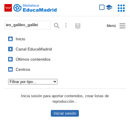
Mediateca de EducaMadrid
Saltar navegación
Servic
Educa
Palabra o frase:
Búsqueda avanzada
Ayuda
(en
ventana
Inicio
nueva)
Canal EducaMadrid
Últimos contenidos
Centros
Tipo de contenido:
Inicia sesión para aportar contenidos, crear listas de
reproducción...
Iniciar sesión