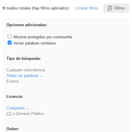
0
medios totales (hay filtros aplicados)
Limpiar filtros
Filtros
Resultados de: ies_galileo_galilei
Opciones adicionales:
Mostrar protegidos por contraseña
Incluir palabras similares
Tipo de búsqueda:
Cualquier coincidencia
Todas las palabras
Exacta
Licencia:
Cualquiera
CC
o Dominio Público
Orden: