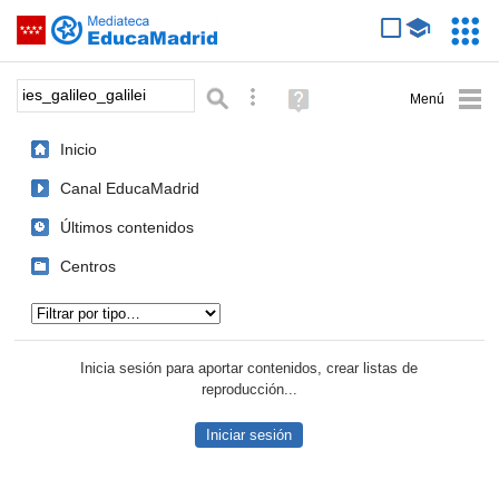
Mediateca de EducaMadrid
Saltar navegación
Servic
Educa
Palabra o frase:
Búsqueda avanzada
Ayuda
(en
ventana
Inicio
nueva)
Canal EducaMadrid
Últimos contenidos
Centros
Tipo de contenido:
Inicia sesión para aportar contenidos, crear listas de
reproducción...
Iniciar sesión