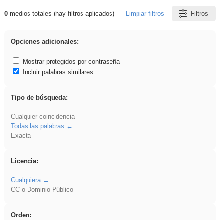
0
medios totales (hay filtros aplicados)
Limpiar filtros
Filtros
Resultados de: ies_galileo_galilei
Opciones adicionales:
Mostrar protegidos por contraseña
Incluir palabras similares
Tipo de búsqueda:
Cualquier coincidencia
Todas las palabras
Exacta
Licencia:
Cualquiera
CC
o Dominio Público
Orden: