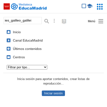
Mediateca de EducaMadrid
Saltar navegación
Servic
Educa
Palabra o frase:
Búsqueda avanzada
Ayuda
(en
ventana
Inicio
nueva)
Canal EducaMadrid
Últimos contenidos
Centros
Tipo de contenido:
Inicia sesión para aportar contenidos, crear listas de
reproducción...
Iniciar sesión