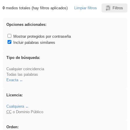
0
medios totales (hay filtros aplicados)
Limpiar filtros
Filtros
Resultados de: ies_galileo_galilei
Opciones adicionales:
Mostrar protegidos por contraseña
Incluir palabras similares
Tipo de búsqueda:
Cualquier coincidencia
Todas las palabras
Exacta
Licencia:
Cualquiera
CC
o Dominio Público
Orden: