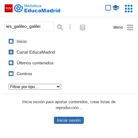
Mediateca de EducaMadrid
Saltar navegación
Servic
Educa
Palabra o frase:
Búsqueda avanzada
Ayuda
(en
ventana
Inicio
nueva)
Canal EducaMadrid
Últimos contenidos
Centros
Tipo de contenido:
Inicia sesión para aportar contenidos, crear listas de
reproducción...
Iniciar sesión