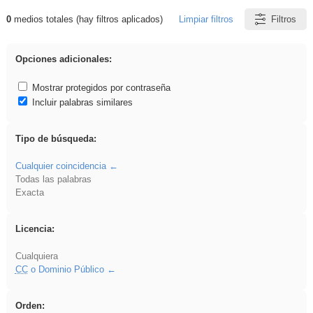
0
medios totales (hay filtros aplicados)
Limpiar filtros
Filtros
Resultados de: ies_galileo_galilei
Opciones adicionales:
Mostrar protegidos por contraseña
Incluir palabras similares
Tipo de búsqueda:
Cualquier coincidencia
Todas las palabras
Exacta
Licencia:
Cualquiera
CC
o Dominio Público
Orden: