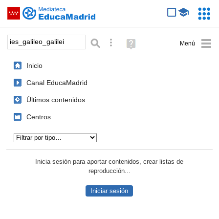
Mediateca de EducaMadrid
Saltar navegación
Servic
Educa
Palabra o frase:
Búsqueda avanzada
Ayuda
(en
ventana
Inicio
nueva)
Canal EducaMadrid
Últimos contenidos
Centros
Tipo de contenido:
Inicia sesión para aportar contenidos, crear listas de
reproducción...
Iniciar sesión