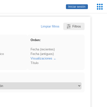
Servic
Iniciar sesión
Educa
Limpiar filtros
Filtros
Orden:
Fecha (recientes)
ico
Fecha (antiguos)
Visualizaciones
Título