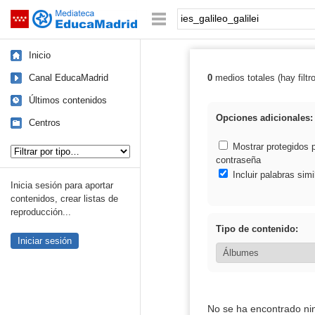
Mediateca de EducaMadrid
Saltar navegación
Palabra o frase:
Inicio
Canal EducaMadrid
0
medios totales (hay filtr
Resultados de: i
Últimos contenidos
Opciones adicionales:
Centros
Tipo de contenido:
Mostrar protegidos 
contraseña
Incluir palabras simi
Inicia sesión para aportar
contenidos, crear listas de
reproducción...
Tipo de contenido:
Iniciar sesión
No se ha encontrado ni