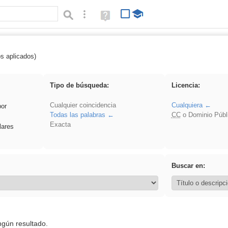
Búsqueda avanzada
Ayuda
(en
ventana
nueva)
os aplicados)
es_galileo_galilei
Tipo de búsqueda:
Licencia:
Cualquier coincidencia
Cualquiera
por
Todas las palabras
CC
o Dominio Públ
Exacta
lares
Buscar en:
ngún resultado.