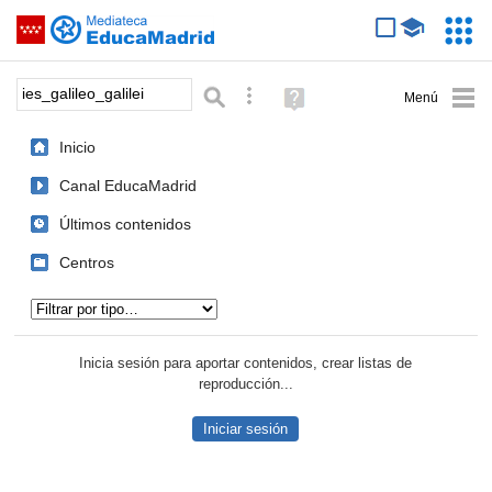
Mediateca de EducaMadrid
Saltar navegación
Servic
Educa
Palabra o frase:
Búsqueda avanzada
Ayuda
(en
ventana
Inicio
nueva)
Canal EducaMadrid
Últimos contenidos
Centros
Tipo de contenido:
Inicia sesión para aportar contenidos, crear listas de
reproducción...
Iniciar sesión