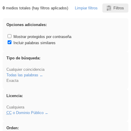
0
medios totales (hay filtros aplicados)
Limpiar filtros
Filtros
Resultados de: ies_galileo_galilei
Opciones adicionales:
Mostrar protegidos por contraseña
Incluir palabras similares
Tipo de búsqueda:
Cualquier coincidencia
Todas las palabras
Exacta
Licencia:
Cualquiera
CC
o Dominio Público
Orden: