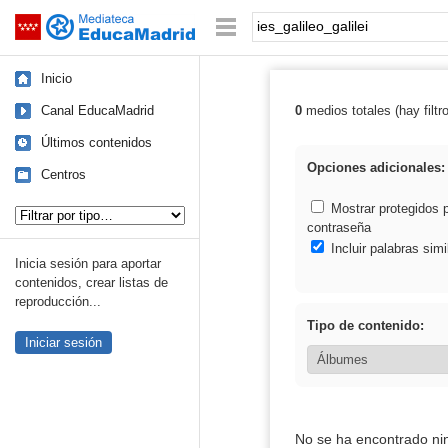
Mediateca de EducaMadrid
Saltar navegación
Palabra o frase:
Inicio
Canal EducaMadrid
0
medios totales (hay filtr
Resultados de: i
Últimos contenidos
Opciones adicionales:
Centros
Tipo de contenido:
Mostrar protegidos 
contraseña
Incluir palabras simi
Inicia sesión para aportar
contenidos, crear listas de
reproducción...
Tipo de contenido:
Iniciar sesión
No se ha encontrado ni