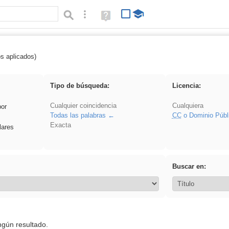
Búsqueda avanzada
Ayuda
(en
ventana
nueva)
os aplicados)
es_galileo_galilei
Tipo de búsqueda:
Licencia:
Cualquier coincidencia
Cualquiera
por
Todas las palabras
CC
o Dominio Públ
Exacta
lares
Buscar en:
ngún resultado.