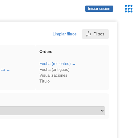
Servic
Iniciar sesión
Educa
Limpiar filtros
Filtros
Orden:
Fecha (recientes)
ico
Fecha (antiguos)
Visualizaciones
Título