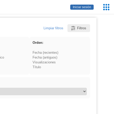
Servic
Iniciar sesión
Educa
Limpiar filtros
Filtros
Orden:
Fecha (recientes)
ico
Fecha (antiguos)
Visualizaciones
Título