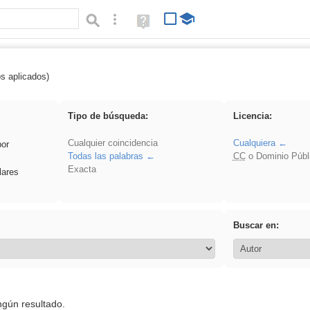
Búsqueda avanzada
Ayuda
(en
ventana
nueva)
os aplicados)
es_galileo_galilei
Tipo de búsqueda:
Licencia:
Cualquier coincidencia
Cualquiera
por
Todas las palabras
CC
o Dominio Públ
Exacta
lares
Buscar en:
ngún resultado.