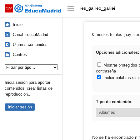
Mediateca de EducaMadrid
Saltar navegación
Palabra o frase:
Inicio
Canal EducaMadrid
0
medios totales (hay filtr
Resultados de: i
Últimos contenidos
Opciones adicionales:
Centros
Tipo de contenido:
Mostrar protegidos 
contraseña
Incluir palabras simi
Inicia sesión para aportar
contenidos, crear listas de
reproducción...
Tipo de contenido:
Iniciar sesión
No se ha encontrado ni