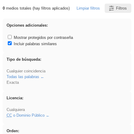
0
medios totales (hay filtros aplicados)
Limpiar filtros
Filtros
Resultados de: ies_galileo_galilei
Opciones adicionales:
Mostrar protegidos por contraseña
Incluir palabras similares
Tipo de búsqueda:
Cualquier coincidencia
Todas las palabras
Exacta
Licencia:
Cualquiera
CC
o Dominio Público
Orden: