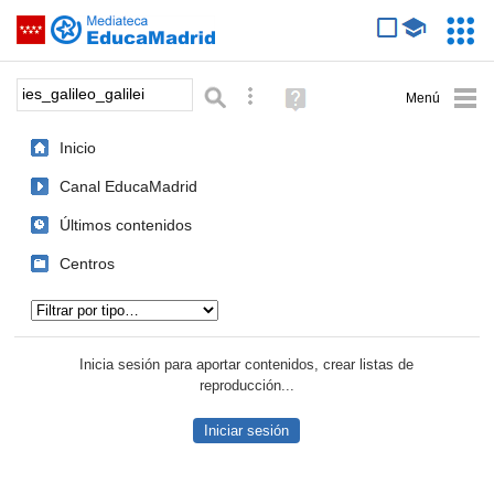
Mediateca de EducaMadrid
Saltar navegación
Servic
Educa
Palabra o frase:
Búsqueda avanzada
Ayuda
(en
ventana
Inicio
nueva)
Canal EducaMadrid
Últimos contenidos
Centros
Tipo de contenido:
Inicia sesión para aportar contenidos, crear listas de
reproducción...
Iniciar sesión