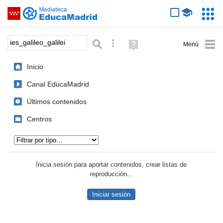
Mediateca de EducaMadrid
Saltar navegación
Servic
Educa
Palabra o frase:
Búsqueda avanzada
Ayuda
(en
ventana
Inicio
nueva)
Canal EducaMadrid
Últimos contenidos
Centros
Tipo de contenido:
Inicia sesión para aportar contenidos, crear listas de
reproducción...
Iniciar sesión