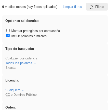
0
medios totales (hay filtros aplicados)
Limpiar filtros
Filtros
Resultados de: ies_galileo_galilei
Opciones adicionales:
Mostrar protegidos por contraseña
Incluir palabras similares
Tipo de búsqueda:
Cualquier coincidencia
Todas las palabras
Exacta
Licencia:
Cualquiera
CC
o Dominio Público
Orden: