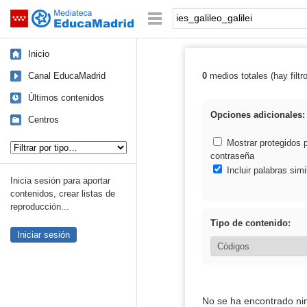
Mediateca de EducaMadrid
Saltar navegación
Palabra o frase:
Inicio
Canal EducaMadrid
0
medios totales (hay filtr
Resultados de: i
Últimos contenidos
Opciones adicionales:
Centros
Tipo de contenido:
Mostrar protegidos 
contraseña
Incluir palabras simi
Inicia sesión para aportar
contenidos, crear listas de
reproducción...
Tipo de contenido:
Iniciar sesión
No se ha encontrado ni