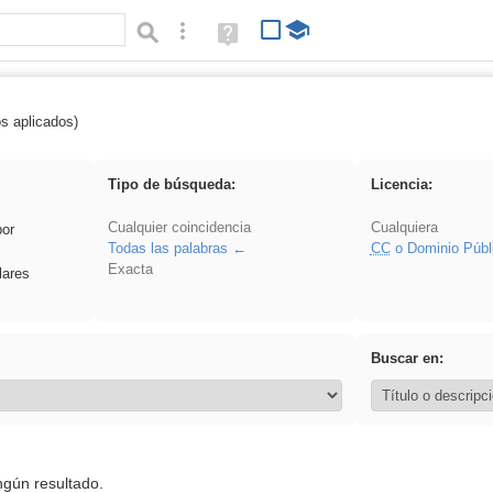
Búsqueda avanzada
Ayuda
(en
ventana
nueva)
os aplicados)
es_galileo_galilei
Tipo de búsqueda:
Licencia:
Cualquier coincidencia
Cualquiera
por
Todas las palabras
CC
o Dominio Públ
Exacta
lares
Buscar en:
ngún resultado.