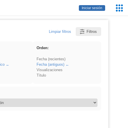
Servic
Iniciar sesión
Educa
Limpiar filtros
Filtros
Orden:
Fecha (recientes)
ico
Fecha (antiguos)
Visualizaciones
Título