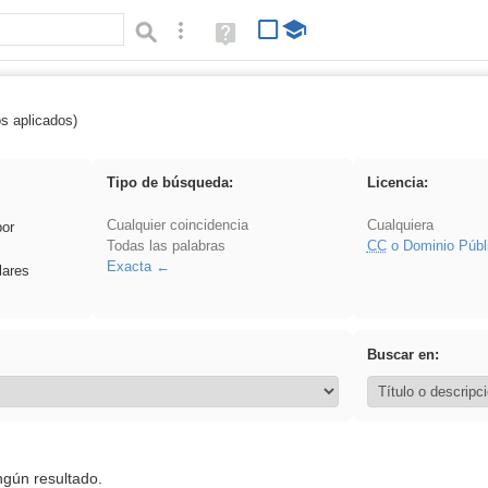
Búsqueda avanzada
Ayuda
(en
ventana
nueva)
os aplicados)
es_galileo_galilei
Tipo de búsqueda:
Licencia:
Cualquier coincidencia
Cualquiera
por
Todas las palabras
CC
o Dominio Públ
Exacta
lares
Buscar en:
ngún resultado.