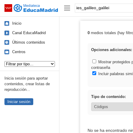
Mediateca de EducaMadrid
Saltar navegación
Palabra o frase:
Inicio
Canal EducaMadrid
0
medios totales (hay filtr
Resultados de: i
Últimos contenidos
Opciones adicionales:
Centros
Tipo de contenido:
Mostrar protegidos 
contraseña
Incluir palabras simi
Inicia sesión para aportar
contenidos, crear listas de
reproducción...
Tipo de contenido:
Iniciar sesión
No se ha encontrado ni