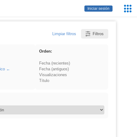
Servic
Iniciar sesión
Educa
Limpiar filtros
Filtros
Orden:
Fecha (recientes)
ico
Fecha (antiguos)
Visualizaciones
Título